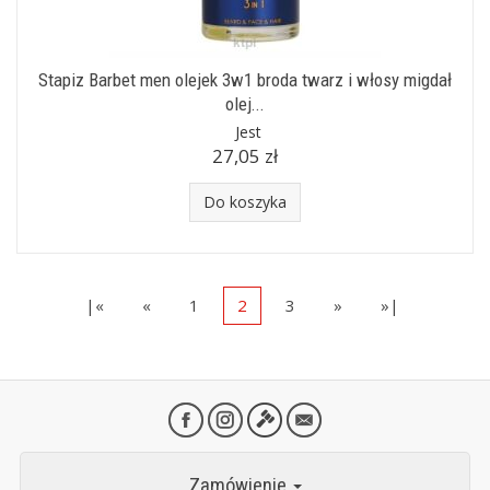
Stapiz Barbet men olejek 3w1 broda twarz i włosy migdał
olej...
Jest
27,05 zł
Do koszyka
|«
«
1
2
3
»
»|
Zamówienie