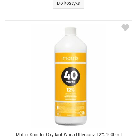
Do koszyka
siwe włosy. - JOANNA WODA UTLENIACZ
W KREMIE 6% 1000 g - środek znanej i
cenionej polskie firmy Joanna. Ma
kremową konsystencję, która ułatwia
nakładanie preparatu na włosy. Dobrze
rozjaśnia i nie niszczy włosów. - STAPIZ
WODA UTLENIONA W KREMIE 6% 1000
ml wyrób przeznaczony do wszystkich
zabiegów farbowania i rozjaśniania
włosów. Zawiera dużo środków
pielęgnujących i nawilżających. Wysoka
jakość na rozsądną cenę. - MILA MILAQUA
UTLENIACZ DO FARBY 1000ML 9%
emulsja utleniająca o kremowej
konsystencji do stosowania w
profesjonalnych gabinetach. Nadaje się
zarówno do farbowania jak i rozjaśniania
włosów. Zapewnia długotrwały efekt oraz
zawiera składniki, które nawilżają włosy i
przeciwdziałają puszeniu. - GOLDWELL
TOPCHIC UTLENIACZ DO WŁOSÓW 12%
60ML - bardzo popularny utleniacz,
Matrix Socolor Oxydant Woda Utleniacz 12% 1000 ml