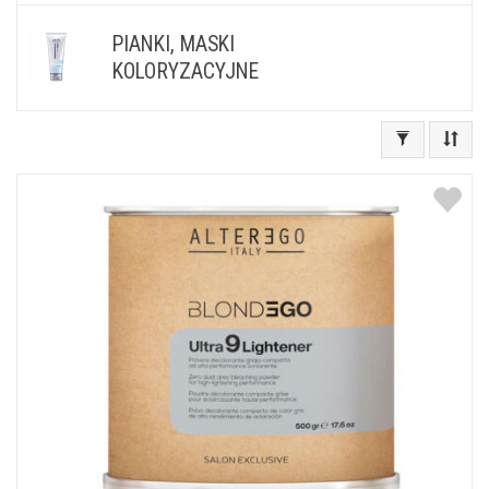
farbowanego). Do farbowania niezbędne
jest użycie wód utlenionych, które
PIANKI, MASKI
dostępne są z różnymi stężeniami,
KOLORYZACYJNE
odpowiedniego do każdego rodzaju farb.
Koloryzacja to również rozjaśniacze, które
z oxydantem tworzą jednolitą mieszankę,
która zapewnia bezpieczne, a zarazem
równomierne rozprowadzenie na włosach,
pozwalając na rozjaśnienie włosów nawet
do 9 tonów. Dekoloryzacja pomaga
pozbyć się niechcianego koloru włosów, a
płukanki nadadzą odcieniowi blond ton
niebieski, różowy bądź srebrny. W naszej
hurtowni fryzjersko-kosmetycznej
dostępne są również systemy plex,
pozwalające chronić włosy podczas
koloryzacji, korektory retuszujące odrosty,
pianki oraz maski koloryzujące, a także
zmywacze farby ze skóry. Nasz sklep
internetowy pozwala zaopatrzyć Państwa
salon najlepszymi profesjonalnymi
produktami marek tj. Allwaves, Matrix, Ce-
Ce, Prosalon, Alfaparf, Loreal